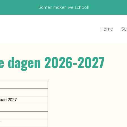
Samen maken we school!
Home
Sc
je dagen 2026-2027
uari 2027
7