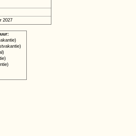
er 2027
 uur:
vakantie)
tvakantie)
l)
ie)
ntie)