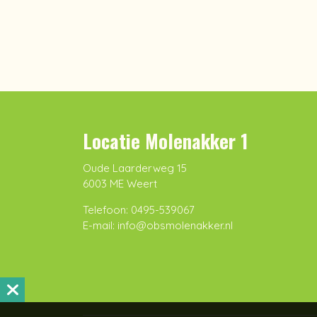
Locatie Molenakker 1
Oude Laarderweg 15
6003 ME Weert
Telefoon: 0495-539067
E-mail: info@obsmolenakker.nl