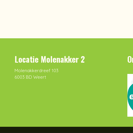
Locatie Molenakker 2
O
Molenakkerdreef 103
6003 BD Weert