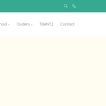
hool
Ouders
TaleNT2
Contact