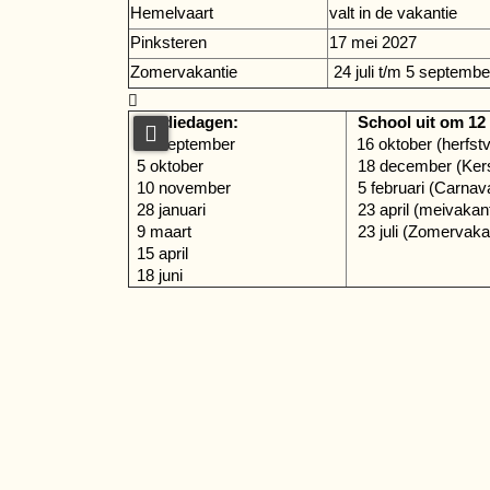
Hemelvaart
valt in de vakantie
Pinksteren
17 mei 2027
Zomervakantie
24 juli t/m 5 septemb

Studiedagen:
School uit om 12

28 september
16 oktober (herfst
5 oktober
18 december (Kers
10 november
5 februari (Carnava
28 januari
23 april (meivakant
9 maart
23 juli (Zomervaka
15 april
18 juni