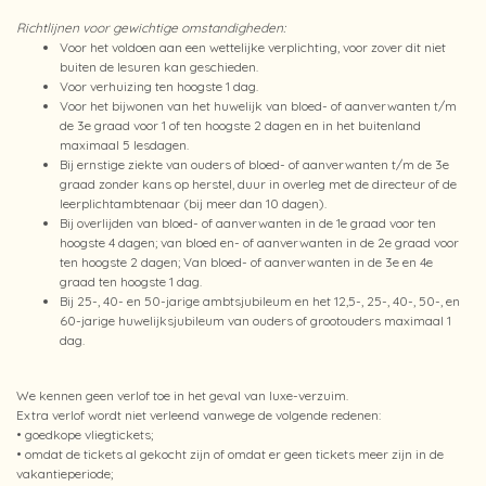
Richtlijnen voor gewichtige omstandigheden:
Voor het voldoen aan een wettelijke verplichting, voor zover dit niet
buiten de lesuren kan geschieden.
Voor verhuizing ten hoogste 1 dag.
Voor het bijwonen van het huwelijk van bloed- of aanverwanten t/m
de 3e graad voor 1 of ten hoogste 2 dagen en in het buitenland
maximaal 5 lesdagen.
Bij ernstige ziekte van ouders of bloed- of aanverwanten t/m de 3e
graad zonder kans op herstel, duur in overleg met de directeur of de
leerplichtambtenaar (bij meer dan 10 dagen).
Bij overlijden van bloed- of aanverwanten in de 1e graad voor ten
hoogste 4 dagen; van bloed en- of aanverwanten in de 2e graad voor
ten hoogste 2 dagen; Van bloed- of aanverwanten in de 3e en 4e
graad ten hoogste 1 dag.
Bij 25-, 40- en 50-jarige ambtsjubileum en het 12,5-, 25-, 40-, 50-, en
60-jarige huwelijksjubileum van ouders of grootouders maximaal 1
dag.
We kennen geen verlof toe in het geval van luxe-verzuim.
Extra verlof wordt niet verleend vanwege de volgende redenen:
• goedkope vliegtickets;
• omdat de tickets al gekocht zijn of omdat er geen tickets meer zijn in de
vakantieperiode;