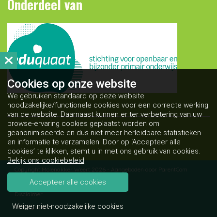
Onderdeel van
Cookies op
onze website
We gebruiken standaard op deze website
noodzakelijke/functionele cookies voor een correcte werking
van de website. Daarnaast kunnen er ter verbetering van uw
browse-ervaring cookies geplaatst worden om
geanonimiseerde en dus niet meer herleidbare statistieken
en informatie te verzamelen. Door op ‘Accepteer alle
cookies’ te klikken, stemt u in met ons gebruik van cookies.
Bekijk ons cookiebeleid
Copyright Molenakker Weert 2026 - Aangeboden door
ParentCom
Accepteer alle cookies
Algemene voorwaarden
Disclaimer
Weiger niet-noodzakelijke cookies
Privacybeleid