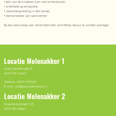
• één van de kinderen kan niet achterblijven;
• oriëntatie op emigratie;
• vakantiespreiding in den lande;
• dienstrooster van werknemer.
Bij een aanvraag voor verlof dient een schriftelijk bewijs te worden overlegd.
Locatie Molenakker 1
Oude Laarderweg 15
6003 ME Weert
Telefoon: 0495-539067
E-mail: info@obsmolenakker.nl
Locatie Molenakker 2
Molenakkerdreef 103
6003 BD Weert