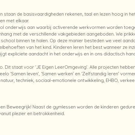
n staan de basisvaardigheden rekenen, taal en lezen hoog in he
 en met elkaar.
ol onderwijs aan waarbij activerende werkvormen worden toege
enhang met de verschillende vakgebieden aangeboden. We prikke
 school binnen te halen. Op deze manier besteden we veel aand
kelbehoeften van het kind. Kinderen leren het best wanneer ze inz
rijgt expliciete aandacht in het onderwijs en in ons didactisch h
. Dit staat voor ‘JE Eigen LeerOmgeving’. Alle projecten hebben
Jeelo ‘Samen leven’, ‘Samen werken’ en ‘Zelfstandig leren’ vorm
, natuur, techniek, sociaal-emotionele ontwikkeling, EHBO, verke
een Beweegrijk! Naast de gymlessen worden de kinderen gedur
vanuit plezier en betrokkenheid.