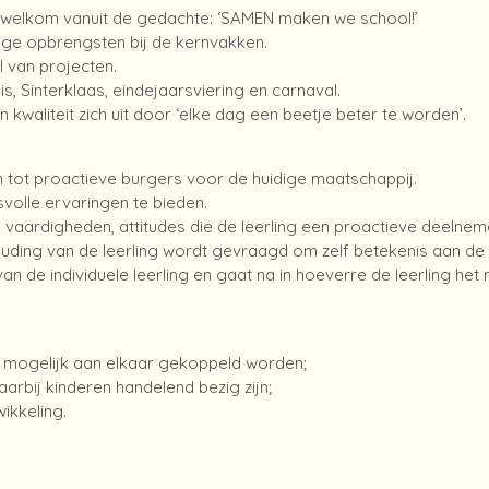
s welkom vanuit de gedachte: ‘SAMEN maken we school!’
oge opbrengsten bij de kernvakken.
 van projecten.
, Sinterklaas, eindejaarsviering en carnaval.
kwaliteit zich uit door ‘elke dag een beetje beter te worden’.
n tot proactieve burgers voor de huidige maatschappij.
volle ervaringen te bieden.
s, vaardigheden, attitudes die de leerling een proactieve deeln
uding van de leerling wordt gevraagd om zelf betekenis aan de t
n de individuele leerling en gaat na in hoeverre de leerling het m
r mogelijk aan elkaar gekoppeld worden;
arbij kinderen handelend bezig zijn;
wikkeling.