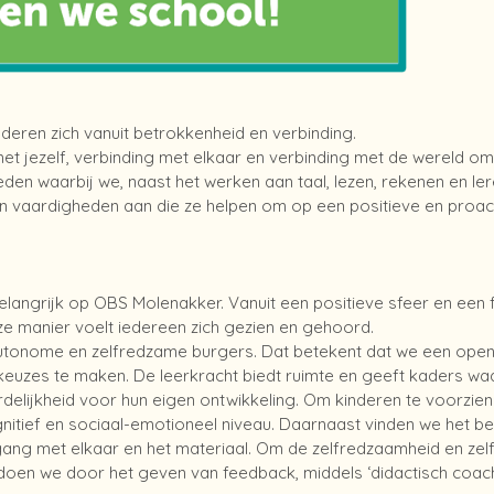
eren zich vanuit betrokkenheid en verbinding.
met jezelf, verbinding met elkaar en verbinding met de wereld o
den waarbij we, naast het werken aan taal, lezen, rekenen en ler
en vaardigheden aan die ze helpen om op een positieve en proac
 is belangrijk op OBS Molenakker. Vanuit een positieve sfeer en ee
e manier voelt iedereen zich gezien en gehoord.
utonome en zelfredzame burgers. Dat betekent dat we een open 
keuzes te maken. De leerkracht biedt ruimte en geeft kaders wa
elijkheid voor hun eigen ontwikkeling. Om kinderen te voorzie
itief en sociaal-emotioneel niveau. Daarnaast vinden we het be
ang met elkaar en het materiaal. Om de zelfredzaamheid en zelf
 doen we door het geven van feedback, middels ‘didactisch coach