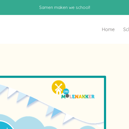
Samen maken we school!
Home
Sc