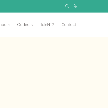
hool
Ouders
TaleNT2
Contact