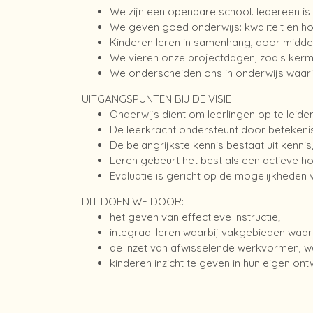
We zijn een openbare school. Iedereen i
We geven goed onderwijs: kwaliteit en h
Kinderen leren in samenhang, door middel
We vieren onze projectdagen, zoals kermis
We onderscheiden ons in onderwijs waarin 
UITGANGSPUNTEN BIJ DE VISIE
Onderwijs dient om leerlingen op te leide
De leerkracht ondersteunt door betekenis
De belangrijkste kennis bestaat uit kenni
Leren gebeurt het best als een actieve ho
Evaluatie is gericht op de mogelijkheden va
DIT DOEN WE DOOR:
het geven van effectieve instructie;
integraal leren waarbij vakgebieden waa
de inzet van afwisselende werkvormen, wa
kinderen inzicht te geven in hun eigen ont