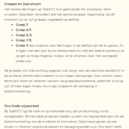
Groepen en Doorstroom
Het aantal leerlingen op TaleNT2 kan gedurende het schooljaar sterk
wisselen. Daardoor verandert ook het aantal groepen regelmatig. Op dit
moment zijn er vijf groepen, ingedeeld op leeftijd:
Groep 3
Groep 4/5
Groep 5/6
Groep 7/8
Groep 9
: een kopklas voor leerlingen in de leeftijd van de brugklas. Zij
krijgen hier een jaar extra taalaanbod om met een betere taalbasis en
op een zo hoog mogelijk niveau uit te stromen naar het voortgezet
onderwijs.
De groepen zijn kleinschalig opgezet, wat zorgt voor persoonlijke aandacht. In
de ochtend starten alle kinderen in hun eigen stamgroep. Voor vakken zoals
technisch lezen en rekenen werken we groepsdoorbrekend, zodat elk kind op
zijn of haar eigen niveau les krijgt, ongeacht de voortgang in
taalontwikkeling.
Ons Onderwijsaanbod
Bij TaleNT2 ligt de nadruk op taalonderwijs, dat projectmatig wordt
aangeboden. Binnen deze projecten bieden wij een rijk taalaanbod aan om de
taalontwikkeling van de kinderen te stimuleren. Daarnaast geven we ook
lessen in rekenen, expressievakken en bewegingsonderwijs. Ons team heeft