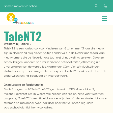
Samen maken we school!
TaleNT2
Welkom bij TaleNT2
TaleNT2 is een taalschool voor kinderen van 6 tot en met 13 jaar die nieuw
zijn in Nederland. Wij bieden voltijds onderwijs in de Nederlandse taal aan
nieuwkomers die de Nederlandse taal niet of nauwelijks spreken. Op onze
school krijgen kinderen van verschillende nationaliteiten, afkomstig uit
diverse delen van de wereld les, waaronder (Oekraïense) vluchtelingen,
statushouders, arbeidsmigranten en expats. TaleNT2 maakt deel uit van de
onderwijsstichting Eduquaat en Meerderweert.
Onze Locatie en Regiofunctie
Sinds 1 augustus 2024 is TaleNT2 gehuisvest in OBS Molenakker 2,
Molenakkerdreef 103 in Weert. We hebben een regiofunctie voor Weert en
omgeving. TaleNT2 is een tijdelijke onderwijsplek. Kinderen starten bij ons en
stromen na maximaal twee jaar door naar het VO of een reguliere
basisschool dichtbij hun woonadres.