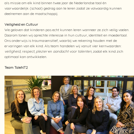
als missie om elk kind binnen twee jaar de Nederlandse taal én
voorwaardelijk (school) gedrag aan te leren zodat ze volwaardig kunnen
deelnemen aan de maatschappij.
Veiligheid en Cultuur
We geloven dat kinderen pas echt kunnen leren wanneer ze zich veilig voelen.
Daarom tonen wij oprechte interesse in hun cultuur, identiteit en moedertaal.
Ons onderwijs is traumasensitief, waarbij we rekening houden met de
ervaringen van elk kind. Als team handelen wij vanuit vier kernwaarden:
veiligheid
,
respect
,
plezier
en
aandacht voor talenten
, zodat elk kind zich
optimaal kan ontwikkelen.
Team TaleNT2