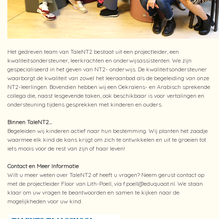
Het gedreven team van TaleNT2 bestaat uit een projectleider, een
kwaliteitsondersteuner, leerkrachten en onderwijsassistenten. We zijn
gespecialiseerd in het geven van NT2- onderwijs. De kwaliteitsondersteuner
waarborgt de kwaliteit van zowel het leeraanbod als de begeleiding van onze
NT2-leerlingen. Bovendien hebben wij een Oekraïens- en Arabisch sprekende
collega die, naast lesgevende taken, ook beschikbaar is voor vertalingen en
ondersteuning tijdens gesprekken met kinderen en ouders.
Binnen TaleNT2…
Begeleiden wij kinderen actief naar hun bestemming. Wij planten het zaadje
waarmee elk kind de kans krijgt om zich te ontwikkelen en uit te groeien tot
iets moois voor de rest van zijn of haar leven!
Contact en Meer Informatie
Wilt u meer weten over TaleNT2 of heeft u vragen? Neem gerust contact op
met de projectleider Floor van Lith-Poell, via f.poell@eduquaat.nl. We staan
klaar om uw vragen te beantwoorden en samen te kijken naar de
mogelijkheden voor uw kind.